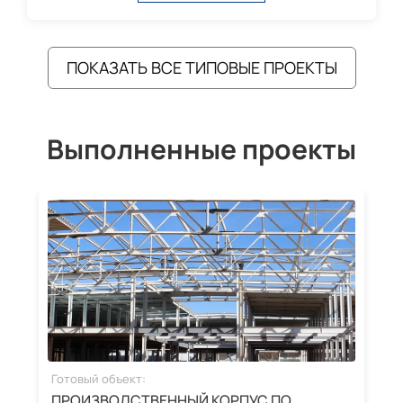
ПОКАЗАТЬ ВСЕ ТИПОВЫЕ ПРОЕКТЫ
Выполненные проекты
Готовый объект:
Г
ПРОИЗВОДСТВЕННЫЙ КОРПУС ПО
З