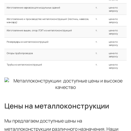
Изготовление каркасов для модульных зданий
т.
цена по
запросу
Изготовление и производство металлоконструкций (лестниц, навесов,
т.
цена по
мансард)
запросу
Изготовление вышек, опор ЛЭП из металлоконструкций
т.
цена по
запросу
Резервуары из металлоконструкций
т.
цена по
запросу
Опоры трубопроводов
т.
цена по
запросу
Трубы из металлоконструкций
т.
цена по
запросу
Цены на металлоконструкции
Мы предлагаем доступные цены на
металлоконструкции различного назначения. Наши