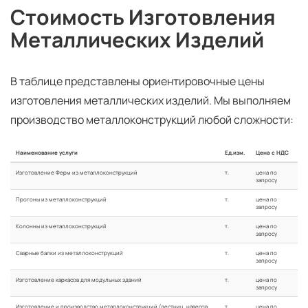
Стоимость Изготовления
Металлических Изделий
В таблице представлены ориентировочные цены
изготовления металлических изделий. Мы выполняем
производство металлоконструкций любой сложности:
Наименование услуги
Ед.изм.
Цена с НДС
Изготовление Ферм из металлоконструкций
т.
цена по
запросу
Прогоны из металлоконструкций
т.
цена по
запросу
Колонны из металлоконструкций
т.
цена по
запросу
Сварные балки из металлоконструкций
т.
цена по
запросу
Изготовление каркасов для модульных зданий
т.
цена по
запросу
Изготовление и производство металлоконструкций (лестниц, навесов,
т.
цена по