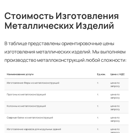
Стоимость Изготовления
Металлических Изделий
В таблице представлены ориентировочные цены
изготовления металлических изделий. Мы выполняем
производство металлоконструкций любой сложности:
Наименование услуги
Ед.изм.
Цена с НДС
Изготовление Ферм из металлоконструкций
т.
цена по
запросу
Прогоны из металлоконструкций
т.
цена по
запросу
Колонны из металлоконструкций
т.
цена по
запросу
Сварные балки из металлоконструкций
т.
цена по
запросу
Изготовление каркасов для модульных зданий
т.
цена по
запросу