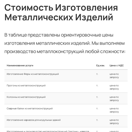
Стоимость Изготовления
Металлических Изделий
В таблице представлены ориентировочные цены
изготовления металлических изделий. Мы выполняем
производство металлоконструкций любой сложности:
Наименование услуги
Ед.изм.
Цена с НДС
Изготовление Ферм из металлоконструкций
т.
цена по
запросу
Прогоны из металлоконструкций
т.
цена по
запросу
Колонны из металлоконструкций
т.
цена по
запросу
Сварные балки из металлоконструкций
т.
цена по
запросу
Изготовление каркасов для модульных зданий
т.
цена по
запросу
Изготовление и производство металлоконструкций (лестниц, навесов,
т.
цена по