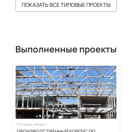
ПОКАЗАТЬ ВСЕ ТИПОВЫЕ ПРОЕКТЫ
Выполненные проекты
Готовый объект:
Г
ПРОИЗВОДСТВЕННЫЙ КОРПУС ПО
З