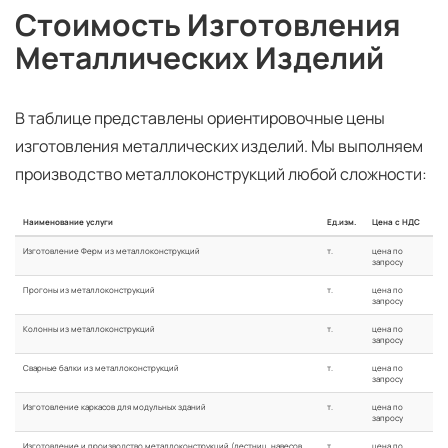
Стоимость Изготовления
Металлических Изделий
В таблице представлены ориентировочные цены
изготовления металлических изделий. Мы выполняем
производство металлоконструкций любой сложности:
Наименование услуги
Ед.изм.
Цена с НДС
Изготовление Ферм из металлоконструкций
т.
цена по
запросу
Прогоны из металлоконструкций
т.
цена по
запросу
Колонны из металлоконструкций
т.
цена по
запросу
Сварные балки из металлоконструкций
т.
цена по
запросу
Изготовление каркасов для модульных зданий
т.
цена по
запросу
Изготовление и производство металлоконструкций (лестниц, навесов,
т.
цена по