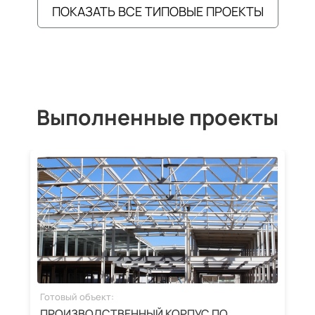
ПОКАЗАТЬ ВСЕ ТИПОВЫЕ ПРОЕКТЫ
Выполненные проекты
Готовый объект:
Г
ПРОИЗВОДСТВЕННЫЙ КОРПУС ПО
З