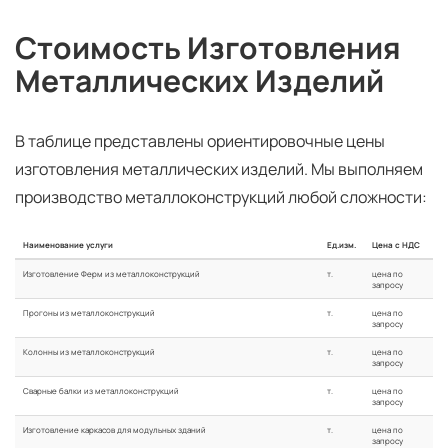
Стоимость Изготовления
Металлических Изделий
В таблице представлены ориентировочные цены
изготовления металлических изделий. Мы выполняем
производство металлоконструкций любой сложности:
Наименование услуги
Ед.изм.
Цена с НДС
Изготовление Ферм из металлоконструкций
т.
цена по
запросу
Прогоны из металлоконструкций
т.
цена по
запросу
Колонны из металлоконструкций
т.
цена по
запросу
Сварные балки из металлоконструкций
т.
цена по
запросу
Изготовление каркасов для модульных зданий
т.
цена по
запросу