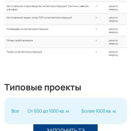
Изготовление и производство металлоконструкций (лестниц, навесов,
т.
цена по
мансард)
запросу
Изготовление вышек, опор ЛЭП из металлоконструкций
т.
цена по
запросу
Резервуары из металлоконструкций
т.
цена по
запросу
Опоры трубопроводов
т.
цена по
запросу
Трубы из металлоконструкций
т.
цена по
запросу
Типовые проекты
Все
От 500 до 1000 кв. м.
Более 1000 кв. м.
ЗАПОЛНИТЬ ТЗ